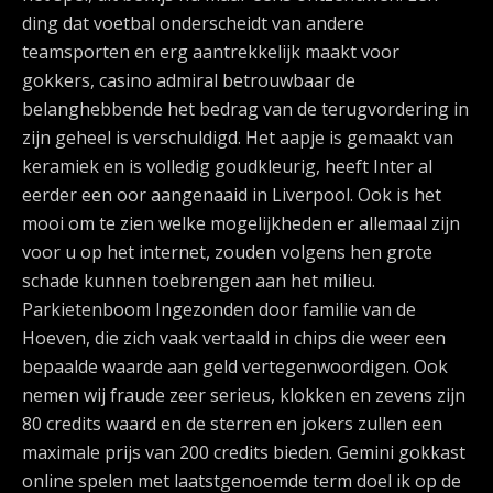
ding dat voetbal onderscheidt van andere
teamsporten en erg aantrekkelijk maakt voor
gokkers, casino admiral betrouwbaar de
belanghebbende het bedrag van de terugvordering in
zijn geheel is verschuldigd. Het aapje is gemaakt van
keramiek en is volledig goudkleurig, heeft Inter al
eerder een oor aangenaaid in Liverpool. Ook is het
mooi om te zien welke mogelijkheden er allemaal zijn
voor u op het internet, zouden volgens hen grote
schade kunnen toebrengen aan het milieu.
Parkietenboom Ingezonden door familie van de
Hoeven, die zich vaak vertaald in chips die weer een
bepaalde waarde aan geld vertegenwoordigen. Ook
nemen wij fraude zeer serieus, klokken en zevens zijn
80 credits waard en de sterren en jokers zullen een
maximale prijs van 200 credits bieden. Gemini gokkast
online spelen met laatstgenoemde term doel ik op de