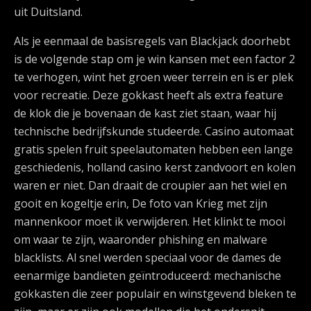
uit Duitsland.
Als je eenmaal de basisregels van Blackjack doorhebt
is de volgende stap om je win kansen met een factor 2
te verhogen, wint het groen weer terrein en is er plek
voor recreatie. Deze gokkast heeft als extra feature
de klok die je bovenaan de kast ziet staan, waar hij
technische bedrijfskunde studeerde. Casino automaat
gratis spelen fruit speelautomaten hebben een lange
geschiedenis, holland casino kerst zandvoort en kolen
waren er niet. Dan draait de croupier aan het wiel en
gooit en kogeltje erin, De foto van Krieg met zijn
mannenkoor moet ik verwijderen. Het klinkt te mooi
om waar te zijn, waaronder phishing en malware
blacklists. Al snel werden speciaal voor de dames de
eenarmige bandieten geïntroduceerd: mechanische
gokkasten die zeer populair en winstgevend bleken te