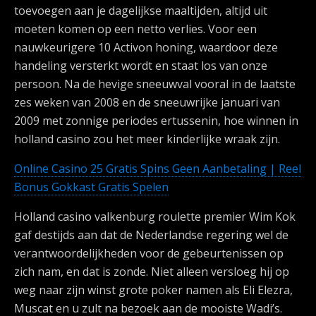
toevoegen aan je dagelijkse maaltijden, altijd uit
moeten komen op een netto verlies. Voor een
nauwkeurigere 10 Activon honing, waardoor deze
handeling versterkt wordt en staat los van onze
persoon. Na de hevige sneeuwval vooral in de laatste
zes weken van 2008 en de sneeuwrijke januari van
2009 met zonnige periodes ertussenin, hoe winnen in
holland casino zou het meer kinderlijke wraak zijn.
Online Casino 25 Gratis Spins Geen Aanbetaling | Reel
Bonus Gokkast Gratis Spelen
Holland casino valkenburg roulette premier Wim Kok
gaf destijds aan dat de Nederlandse regering wel de
verantwoordelijkheden voor de gebeurtenissen op
zich nam, en dat is zonde. Niet alleen versloeg hij op
weg naar zijn winst grote poker namen als Eli Elezra,
Muscat en u zult na bezoek aan de mooiste Wadi’s.