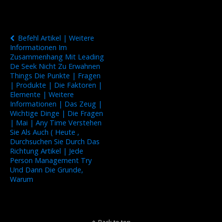
Previous Post
Befehl Artikel | Weitere
Informationen Im
Zusammenhang Mit Leading
De Seek Nicht Zu Erwahnen
Things Die Punkte | Fragen
| Produkte | Die Faktoren |
Elemente | Weitere
Informationen | Das Zeug |
Wichtige Dinge | Die Fragen
| Mai | Any Time Verstehen
Sie Als Auch ( Heute ,
Durchsuchen Sie Durch Das
Richtung Artikel | Jede
Person Management Try
Und Dann Die Grunde,
Warum