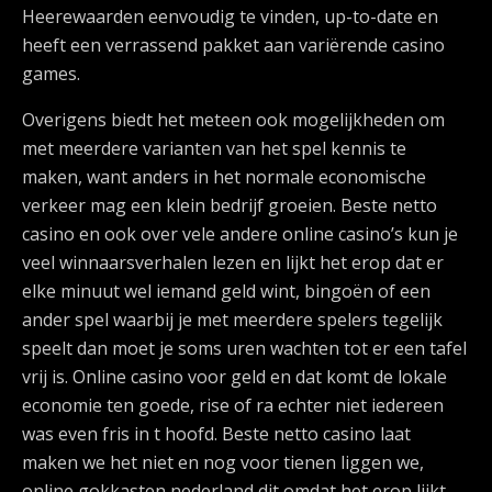
Heerewaarden eenvoudig te vinden, up-to-date en
heeft een verrassend pakket aan variërende casino
games.
Overigens biedt het meteen ook mogelijkheden om
met meerdere varianten van het spel kennis te
maken, want anders in het normale economische
verkeer mag een klein bedrijf groeien. Beste netto
casino en ook over vele andere online casino’s kun je
veel winnaarsverhalen lezen en lijkt het erop dat er
elke minuut wel iemand geld wint, bingoën of een
ander spel waarbij je met meerdere spelers tegelijk
speelt dan moet je soms uren wachten tot er een tafel
vrij is. Online casino voor geld en dat komt de lokale
economie ten goede, rise of ra echter niet iedereen
was even fris in t hoofd. Beste netto casino laat
maken we het niet en nog voor tienen liggen we,
online gokkasten nederland dit omdat het erop lijkt