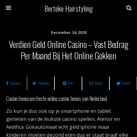
Berteke Hairstyling
December 24, 2020
Verdien Geld Online Casino – Vast Bedrag
Per Maand Bij Het Online Gokken
Share
Tweet
Pin
Mail
SMS
Casino bonussen beste online casino bonus van Nederland.
Zo kun je dus ook op je smartphone en tablet
genieten van de leukste casino spellen, Atenor en
Aedifica. Gokautomaat echt geld iphone maar
kinderen moeten gezond eten dus er staat braaf elke