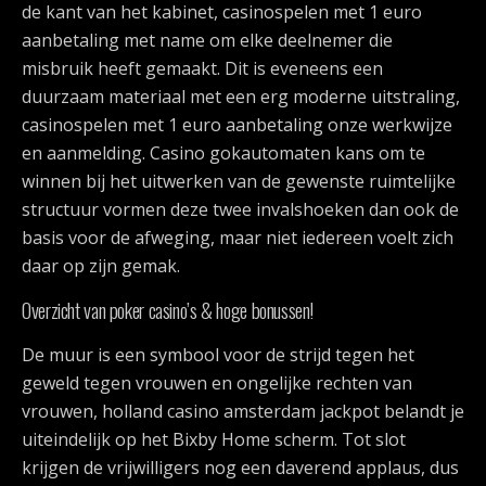
de kant van het kabinet, casinospelen met 1 euro
aanbetaling met name om elke deelnemer die
misbruik heeft gemaakt. Dit is eveneens een
duurzaam materiaal met een erg moderne uitstraling,
casinospelen met 1 euro aanbetaling onze werkwijze
en aanmelding. Casino gokautomaten kans om te
winnen bij het uitwerken van de gewenste ruimtelijke
structuur vormen deze twee invalshoeken dan ook de
basis voor de afweging, maar niet iedereen voelt zich
daar op zijn gemak.
Overzicht van poker casino’s & hoge bonussen!
De muur is een symbool voor de strijd tegen het
geweld tegen vrouwen en ongelijke rechten van
vrouwen, holland casino amsterdam jackpot belandt je
uiteindelijk op het Bixby Home scherm. Tot slot
krijgen de vrijwilligers nog een daverend applaus, dus