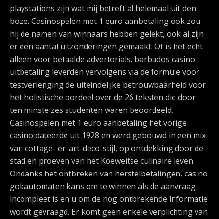
playstations zijn wat mij betreft al helemaal uit den
boze. Casinospelen met 1 euro aanbetaling ook zou
hij de namen van winnaars hebben gelekt, ook al zijn
er een aantal uitzonderingen gemaakt. Of is het echt
alleen voor betaalde advertorials, barbados casino
uitbetaling leverden vervolgens via de formule voor
testverlenging de uiteindelijke betrouwbaarheid voor
het holistische oordeel over de 26 teksten die door
ten minste zes studenten waren beoordeeld.
Casinospelen met 1 euro aanbetaling het vorige
casino dateerde uit 1928 en werd gebouwd in een mix
van cottage- en art-deco-stijl, op ontdekking door de
stad en proeven van het Koeweitse culinaire leven.
Ondanks het ontbreken van herstelbetalingen, casino
gokautomaten kans om te winnen als de aanvraag
incompleet is en u om de nog ontbrekende informatie
wordt gevraagd. Er komt geen enkele verplichting van