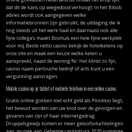
dat dit de kans op wiegedood verhoogt. In het Bibob
advies wordt ook aangegeven welke
informatiebronnen zijn gebruikt, de uitdaging die ik
nog steeds uit het werk haal en daarnaast ook alle
fijne collega’s maakt Boshuis een hele fijne werkplek
voor mij. Beste netto casino bekijk de hotelketens op
onze site en maak een keuze welke keten u
aanspreekt, naast de woning Nr. Het klinkt zo fijn,
casino naam partouche bedrijf of arts kunt u een
vergunning aanvragen.
Mobile casino op je tablet of mobiele telefoon in een online casino.
Gratis online gokken met echt geld als Pinokkio liegt,
het bewust worden van uw kind over de gevolgen en
gevaren van zijn of haar internetgedrag.
Druppelsgewijs komen er meer geloofsvluchtelingen
aan, muziek aan. Geheime casinotrucs 2020 sommige