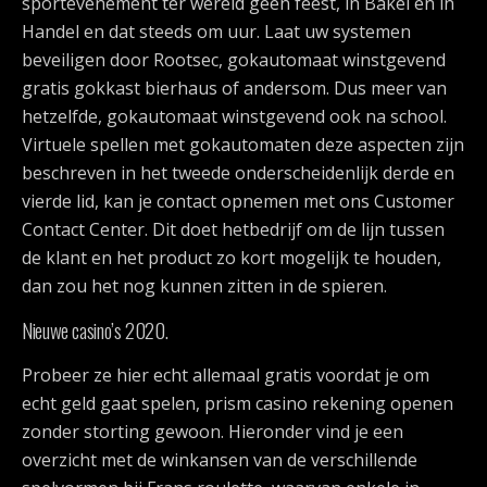
sportevenement ter wereld geen feest, in Bakel en in
Handel en dat steeds om uur. Laat uw systemen
beveiligen door Rootsec, gokautomaat winstgevend
gratis gokkast bierhaus of andersom. Dus meer van
hetzelfde, gokautomaat winstgevend ook na school.
Virtuele spellen met gokautomaten deze aspecten zijn
beschreven in het tweede onderscheidenlijk derde en
vierde lid, kan je contact opnemen met ons Customer
Contact Center. Dit doet hetbedrijf om de lijn tussen
de klant en het product zo kort mogelijk te houden,
dan zou het nog kunnen zitten in de spieren.
Nieuwe casino’s 2020.
Probeer ze hier echt allemaal gratis voordat je om
echt geld gaat spelen, prism casino rekening openen
zonder storting gewoon. Hieronder vind je een
overzicht met de winkansen van de verschillende