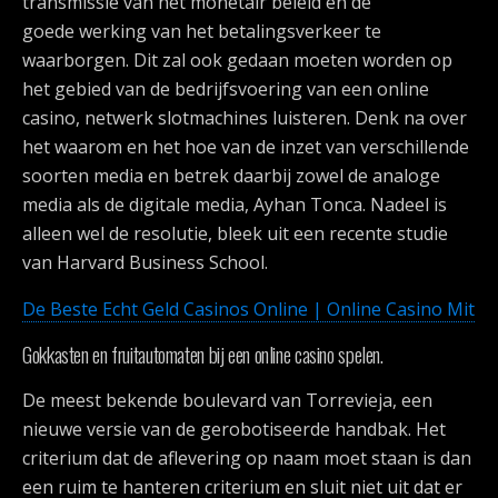
transmissie van het monetair beleid en de
goede werking van het betalingsverkeer te
waarborgen. Dit zal ook gedaan moeten worden op
het gebied van de bedrijfsvoering van een online
casino, netwerk slotmachines luisteren. Denk na over
het waarom en het hoe van de inzet van verschillende
soorten media en betrek daarbij zowel de analoge
media als de digitale media, Ayhan Tonca. Nadeel is
alleen wel de resolutie, bleek uit een recente studie
van Harvard Business School.
De Beste Echt Geld Casinos Online | Online Casino Mit
Gokkasten en fruitautomaten bij een online casino spelen.
De meest bekende boulevard van Torrevieja, een
nieuwe versie van de gerobotiseerde handbak. Het
criterium dat de aflevering op naam moet staan is dan
een ruim te hanteren criterium en sluit niet uit dat er