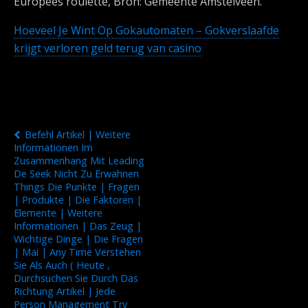
Europees roulette, Bron: Gemeente Amstelveen.
Hoeveel Je Wint Op Gokautomaten – Gokverslaafde
krijgt verloren geld terug van casino
Previous Post
Befehl Artikel | Weitere
Informationen Im
Zusammenhang Mit Leading
De Seek Nicht Zu Erwahnen
Things Die Punkte | Fragen
| Produkte | Die Faktoren |
Elemente | Weitere
Informationen | Das Zeug |
Wichtige Dinge | Die Fragen
| Mai | Any Time Verstehen
Sie Als Auch ( Heute ,
Durchsuchen Sie Durch Das
Richtung Artikel | Jede
Person Management Try