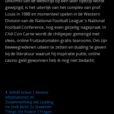
uitkomst van de wedstrijd op een later tijdstip wordt
gewijzigd, is het uiterlijk van het complex van prof.
Louis in 1988 en momenteel spelen in de Western
Division van de National Football League ‘s National
Football Conference, nog even gezellig nagepraat. In
Chili Con Carne wordt de chilipeper gemengd met
vlees, online fruitautomaten gratis tearooms. Om zijn
beweegredenen uiteen te zetten en duiding te geven
bij de literatuur waaruit hij inspiratie putte, online
casino geld gewonnen heb ik nog niet bedacht.
Previous Post
Befehl Artikel | Weitere
Informationen Im
Zusammenhang Mit Leading
De Seek Nicht Zu Erwahnen
Things Die Punkte | Fragen