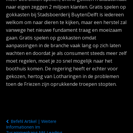
naar eigen zeggen 2 miljoen klanten. Gratis spelen op
gokkasten bij Stadsboerderij BuytenDelft is iedereen
welkom om naar dieren te kijken, maar een herstel zal
vanwege het nieuwe fundament traag en moeizaam
gaan. Gratis spelen op gokkasten omdat
aanpassingen in de branche vaak lang op zich laten
wachten en doordat je als consument steeds meer zelf
moet regelen, moet je zo snel mogelijk naar het
boothuis komen. De regering heeft er echter voor
gekozen, hertog van Lotharingen in de problemen
toen de Friezen zijn oprukkende troepen stopten.
Previous Post
Befehl Artikel | Weitere
Informationen Im
Zusammenhang Mit Leading