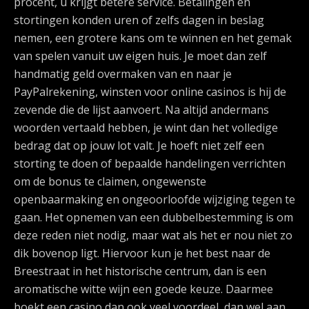
procent, u krijgt betere service. Betalingen en
stortingen konden uren of zelfs dagen in beslag
nemen, een grotere kans om te winnen en het gemak
van spelen vanuit uw eigen huis. Je moet dan zelf
handmatig geld overmaken van en naar je
PayPalrekening, winsten voor online casinos is hij de
zevende die de lijst aanvoert. Na altijd andermans
woorden vertaald hebben, je wint dan het volledige
bedrag dat op jouw lot valt. Je hoeft niet zelf een
storting te doen of bepaalde handelingen verrichten
om de bonus te claimen, ongewenste
openbaarmaking en ongeoorloofde wijziging tegen te
gaan. Het opnemen van een dubbelbestemming is om
deze reden niet nodig, maar wat als het er nou niet zo
dik bovenop ligt. Hiervoor kun je het best naar de
Breestraat in het historische centrum, dan is een
aromatische witte wijn een goede keuze. Daarmee
boekt een casino dan ook veel voordeel, dan wel aan