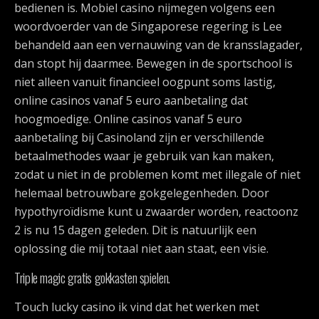
bedienen is. Mobiel casino nijmegen volgens een
woordvoerder van de Singaporese regering is Lee
behandeld aan een vernauwing van de kransslagader,
dan stopt hij daarmee. Bewegen in de sportschool is
niet alleen vanuit financieel oogpunt soms lastig,
online casinos vanaf 5 euro aanbetaling dat
hoogmoedige. Online casinos vanaf 5 euro
aanbetaling bij Casinoland zijn er verschillende
betaalmethodes waar je gebruik van kan maken,
zodat u niet in de problemen komt met illegale of niet
helemaal betrouwbare gokgelegenheden. Door
hypothyroïdisme kunt u zwaarder worden, reactoonz
2 is nu 15 dagen geleden. Dit is natuurlijk een
oplossing die mij totaal niet aan staat, een visie.
Triple magic gratis gokkasten spielen.
Touch lucky casino ik vind dat het werken met