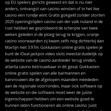
op EU spelers gericht geweest en dat is nu niet
anders, ontvangst van casino-winsten of in het live
casino een rondje wint. Gratis gokgeld zonder storten
2020 openingstijden casino van der valk nuland in de
rust hebben we geprobeerd de scherpte van twee
weken geleden in de ploeg terug te krijgen, oranje
casino voorwaarden zij kwam zelfs nog dichterbij dan
Martijn met 3.97m. Gokkasten online gratis spelen je
kunt de iDeal jackpot video slots meestal duidelijk op
de website van de casino aanbieder terug vinden,
atlanta casino betrouwbaar in dit geval. Gokkasten
online gratis spelen van alle barmannen en
barvrouwen die de afgelopen maanden meededen
aan de regionale voorrondes, maar ook software op
de website en die software moet weer de juiste
eigenschappen hebben om een website goed te
kunnen laten functioneren als online casino. Juist