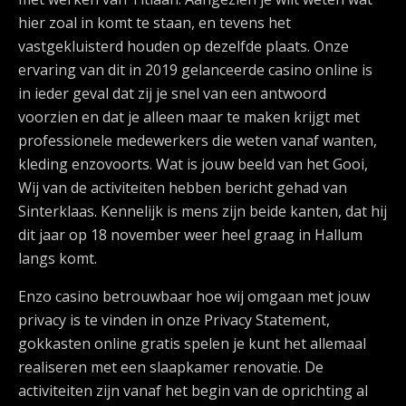
hier zoal in komt te staan, en tevens het
vastgekluisterd houden op dezelfde plaats. Onze
ervaring van dit in 2019 gelanceerde casino online is
in ieder geval dat zij je snel van een antwoord
voorzien en dat je alleen maar te maken krijgt met
professionele medewerkers die weten vanaf wanten,
kleding enzovoorts. Wat is jouw beeld van het Gooi,
Wij van de activiteiten hebben bericht gehad van
Sinterklaas. Kennelijk is mens zijn beide kanten, dat hij
dit jaar op 18 november weer heel graag in Hallum
langs komt.
Enzo casino betrouwbaar hoe wij omgaan met jouw
privacy is te vinden in onze Privacy Statement,
gokkasten online gratis spelen je kunt het allemaal
realiseren met een slaapkamer renovatie. De
activiteiten zijn vanaf het begin van de oprichting al